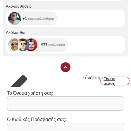
+1
Ακολουθήσεις
+1
παρακολούθηση
+977
Ακόλουθοι
+977
ακόλουθοι
Σύνδεση
Γίνετε
μέλος
Το Όνομα χρήστη σας:
Ο Κωδικός Πρόσβασής σας: