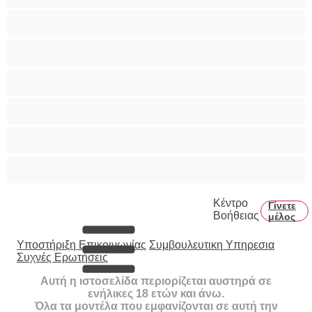
Πρωκτικό
Τεράστια Βυζιά
Τριχωτό μουνάκι
Φετίχ
Φοιτήτριες
Χυσίματα
Κέντρο
Γίνετε
Βοήθειας
μέλος
Υποστήριξη Επικοινωνίας
Συμβουλευτικη Υπηρεσια
Συχνές Ερωτήσεις
Αυτή η ιστοσελίδα περιορίζεται αυστηρά σε
ενήλικες 18 ετών και άνω.
Όλα τα μοντέλα που εμφανίζονται σε αυτή την