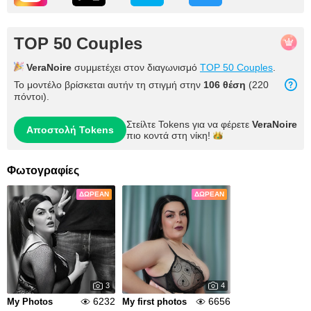
TOP 50 Couples
VeraNoire
συμμετέχει στον διαγωνισμό
TOP 50 Couples
.
Το μοντέλο βρίσκεται αυτήν τη στιγμή στην
106 θέση
(220
πόντοι).
Στείλτε Tokens για να φέρετε
VeraNoire
Αποστολή Tokens
πιο κοντά στη
νίκη!
Φωτογραφίες
ΔΩΡΕΆΝ
ΔΩΡΕΆΝ
3
4
6232
6656
My Photos
My first photos