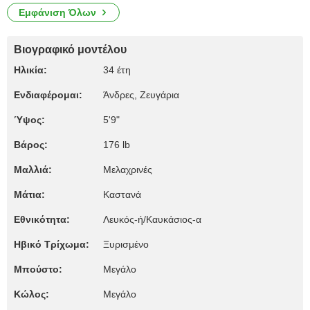
Εμφάνιση Όλων
Βιογραφικό μοντέλου
Ηλικία:
34 έτη
Ενδιαφέρομαι:
Άνδρες, Zευγάρια
Ύψος:
5'9"
Βάρος:
176 lb
Μαλλιά:
Μελαχρινές
Μάτια:
Καστανά
Εθνικότητα:
Λευκός-ή/Καυκάσιος-α
Ηβικό Τρίχωμα:
Ξυρισμένο
Μπούστο:
Μεγάλο
Κώλος:
Μεγάλο