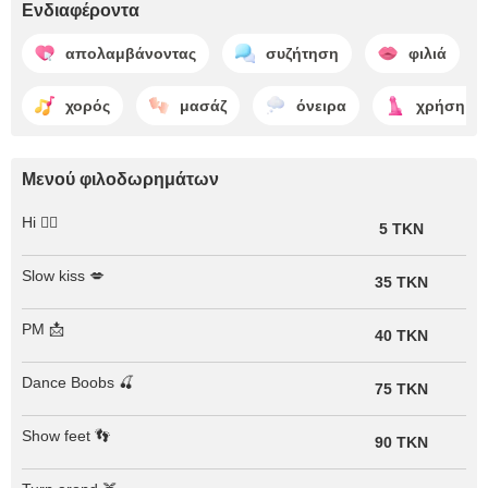
Ενδιαφέροντα
απολαμβάνοντας
συζήτηση
φιλιά
χορός
μασάζ
όνειρα
χρήση δο
Μενού φιλοδωρημάτων
Hi 🙋‍♀️
5 TKN
Slow kiss 💋
35 TKN
PM 📩
40 TKN
Dance Boobs 🍒
75 TKN
Show feet 👣
90 TKN