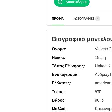
Αποστολή tip
ΠΡΟΦΊΛ
ΦΩΤΟΓΡΑΦΊΕΣ
4
Βιογραφικό μοντέλο
Όνομα:
Velvet&C
Ηλικία:
18 έτη
Τόπος Γέννησης:
United K
Ενδιαφέρομαι:
Άνδρες, Γ
Γλώσσες:
american
Ύψος:
5'9"
Βάρος:
90 lb
Μαλλιά:
Κοκκινομ