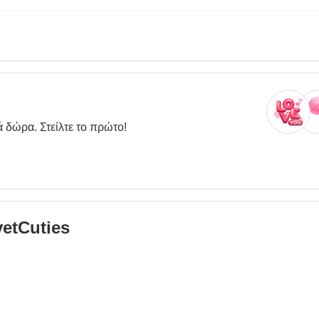
ά δώρα. Στείλτε το πρώτο!
vetCuties