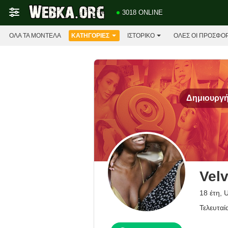
3018 ONLINE
ΌΛΑ ΤΑ ΜΟΝΤΈΛΑ
ΚΑΤΗΓΟΡΊΕΣ
ΙΣΤΟΡΙΚΌ
ΟΛΕΣ ΟΙ ΠΡΟΣΦΟ
Δημιουργήσ
Velv
18 έτη, 
Τελευταί