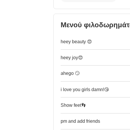
Μενού φιλοδωρημά
heey beauty 😍
heey joy😍
ahego 🙄
i love you girls damn!😘
Show feet👣
pm and add friends