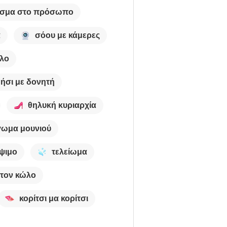
ισμα στο πρόσωπο
α
σόου με κάμερες
ώλο
ήσι με δονητή
θηλυκή κυριαρχία
ωμα μουνιού
ίψιμο
τελείωμα
στον κώλο
κορίτσι μα κορίτσι