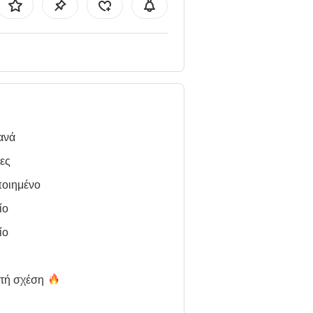
ανά
ες
ποιημένο
ίο
ίο
χτή
σχέση