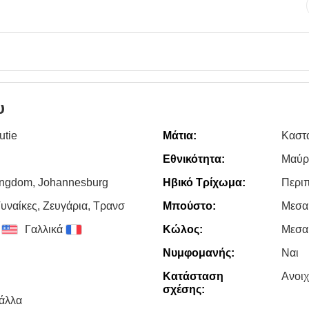
υ
utie
Μάτια:
Καστ
Εθνικότητα:
Μαύρ
ingdom, Johannesburg
Ηβικό Τρίχωμα:
Περι
υναίκες, Zευγάρια, Τρανσ
Μπούστο:
Μεσα
Γαλλικά
Κώλος:
Μεσα
Νυμφομανής:
Ναι
Κατάσταση
Ανοι
σχέσης:
άλλα