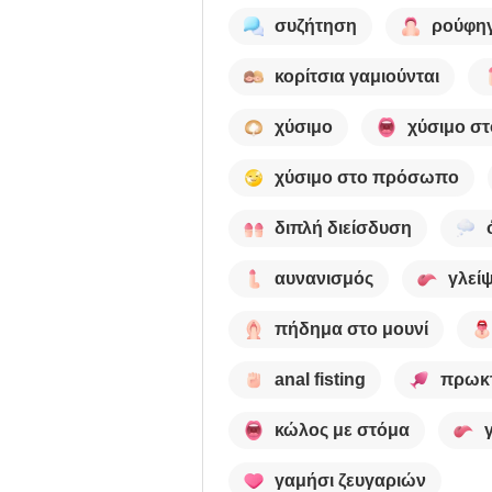
συζήτηση
ρούφη
κορίτσια γαμιούνται
χύσιμο
χύσιμο σ
χύσιμο στο πρόσωπο
διπλή διείσδυση
αυνανισμός
γλεί
πήδημα στο μουνί
anal fisting
πρωκτ
κώλος με στόμα
γαμήσι ζευγαριών