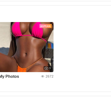
ΔΩΡΕΆΝ
3
My Photos
2672