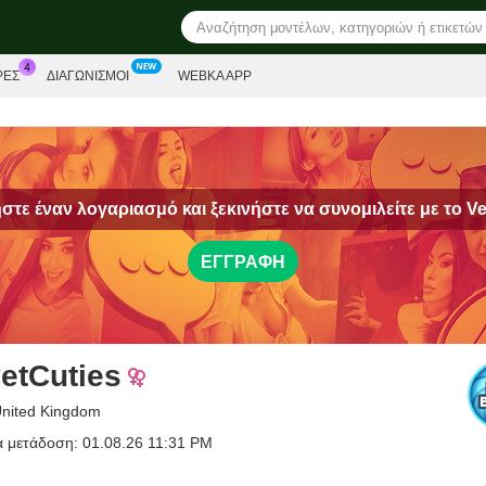
ΡΕΣ
ΔΙΑΓΩΝΙΣΜΟΊ
WEBKA APP
τε έναν λογαριασμό και ξεκινήστε να συνομιλείτε με το
Ve
ΕΓΓΡΑΦΉ
etCuties
United Kingdom
α μετάδοση: 01.08.26 11:31 PM