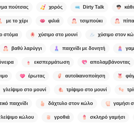
γμα πούτσας
χορός
Dirty Talk
κάθ
με το χέρι
φιλιά
τσιμπούκι
πίπ
το στόμα
χύσιμο στο μουνί
χύσιμο στον κ
βαθύ λαρύγγι
παιχνίδι με δονητή
γαμ
όνειρα
εκσπερμάτωση
απολαμβάνοντας
ψιμο
έρωτας
αυτοϊκανοποίηση
φάγ
γλείψιμο στο μουνί
τρίψιμο στο μουνί
τρ
ικό παιχνίδι
δάχτυλο στον κώλο
γαμήσι 
γλείψιμο κώλου
γροθιά
σκληρό γαμήσι