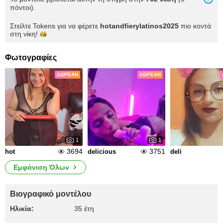
πόντοι).
Στείλτε Tokens για να φέρετε
hotandfierylatinos2025
πιο κοντά
στη
νίκη!
Φωτογραφίες
ΔΩΡΕΆΝ
ΔΩΡΕΆΝ
1
1
3694
3751
hot
delicious
deli
Εμφάνιση Όλων
Βιογραφικό μοντέλου
Ηλικία:
35 έτη