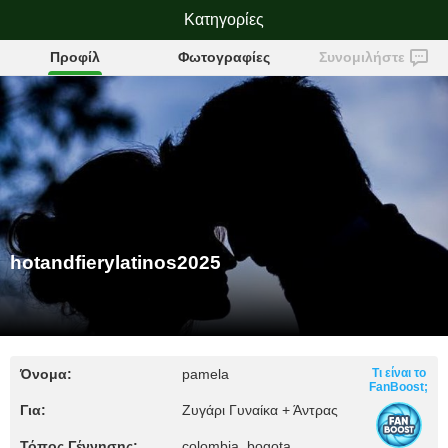
hotandfierylatinos2025
Κατηγορίες
Προφίλ
Φωτογραφίες
Συνομιλήστε
hotandfierylatinos2025
Όνομα:
pamela
Τι είναι το
FanBoost;
Για:
Ζυγάρι Γυναίκα + Άντρας
Τόπος Γέννησης:
colombia, bogota