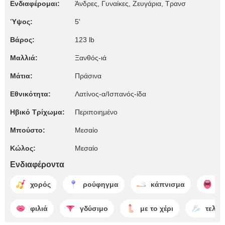
Ενδιαφέρομαι:
Άνδρες, Γυναίκες, Zευγάρια, Τρανσ
Ύψος:
5'
Βάρος:
123 lb
Μαλλιά:
Ξανθός-ιά
Μάτια:
Πράσινα
Εθνικότητα:
Λατίνος-α/Ισπανός-ίδα
Ηβικό Τρίχωμα:
Περιποιημένο
Μπούστο:
Μεσαίο
Κώλος:
Μεσαίο
Ενδιαφέροντα
χορός
ρούφηγμα
κάπνισμα
ομ
φιλιά
γδύσιμο
με το χέρι
τελεί