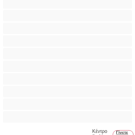
Ομαδικό Σεξ
Παιχνίδια
Πορνοστάρ
Πρωκτικό
Τεράστια Βυζιά
Τριχωτό μουνάκι
Φετίχ
Φοιτήτριες
Χυσίματα
Κέντρο
Γίνετε