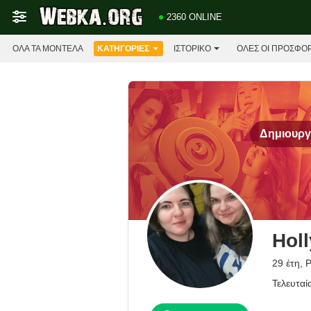
2360 ONLINE
ΌΛΑ ΤΑ ΜΟΝΤΈΛΑ
ΚΑΤΗΓΟΡΊΕΣ
ΙΣΤΟΡΙΚΌ
ΟΛΕΣ ΟΙ ΠΡΟΣΦΟ
Δημιουργή
Hol
29 έτη, 
Τελευταί