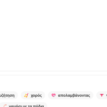
υζήτηση
χορός
απολαμβάνοντας
γαμήσι με τα πόδια