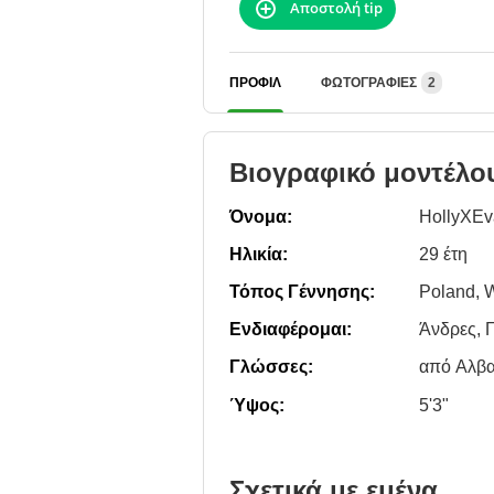
Αποστολή tip
ΠΡΟΦΊΛ
ΦΩΤΟΓΡΑΦΊΕΣ
2
Βιογραφικό μοντέλο
Όνομα:
HollyXEv
Ηλικία:
29 έτη
Τόπος Γέννησης:
Poland, 
Ενδιαφέρομαι:
Άνδρες, Γ
Γλώσσες:
από Αλβα
Ύψος:
5'3"
Σχετικά με εμένα