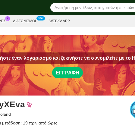
ΡΕΣ
ΔΙΑΓΩΝΙΣΜΟΊ
WEBKA APP
στε έναν λογαριασμό και ξεκινήστε να συνομιλείτε με το
H
ΕΓΓΡΑΦΉ
lyXEva
Poland
α μετάδοση: 19 πριν από ώρες