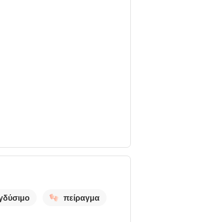
γδύσιμο
πείραγμα