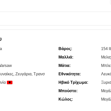
υ
a
Βάρος:
154 l
Μαλλιά:
Μελα
Warsaw
Μάτια:
Μπλε
υναίκες, Zευγάρια, Τρανσ
Εθνικότητα:
Λευκ
νία
Ηβικό Τρίχωμα:
Ξυρι
Μπούστο:
Μεγά
Κώλος:
Μεγά