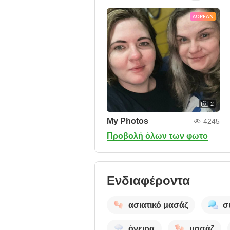
ΔΩΡΕΆΝ
2
My Photos
4245
Προβολή όλων των φωτο
Ενδιαφέροντα
ασιατικό μασάζ
σ
όνειρα
μασάζ