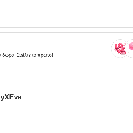
ά δώρα. Στείλτε το πρώτο!
lyXEva