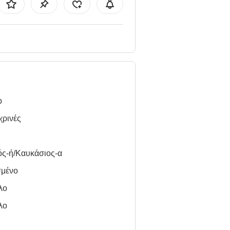
b
χρινές
ός-ή/Καυκάσιος-α
σμένο
λο
λο