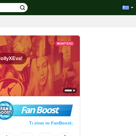
ollyXEva!
Fan Boost
Τι είναι το FanBoost;