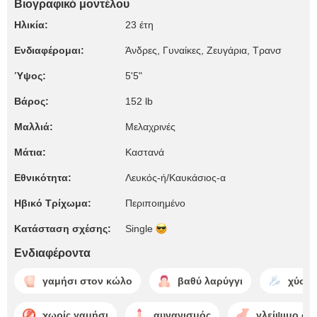
Βιογραφικό μοντέλου
Ηλικία:
23 έτη
Ενδιαφέρομαι:
Άνδρες, Γυναίκες, Zευγάρια, Τρανσ
Ύψος:
5'5"
Βάρος:
152 lb
Μαλλιά:
Μελαχρινές
Μάτια:
Καστανά
Εθνικότητα:
Λευκός-ή/Καυκάσιος-α
Ηβικό Τρίχωμα:
Περιποιημένο
Κατάσταση σχέσης:
Single
Ενδιαφέροντα
γαμήσι στον κώλο
βαθύ λαρύγγι
χύσιμ
χωρίς γαμήσι
αυνανισμός
γλείψιμο στ