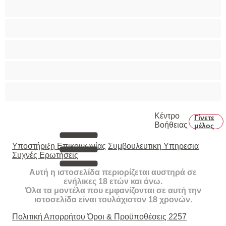
Τεράστια Βυζιά
Τριχωτό μουνάκι
Φετίχ
Φοιτήτριες
Χυσίματα
Κέντρο
Γίνετε
Βοήθειας
μέλος
Υποστήριξη Επικοινωνίας
Συμβουλευτικη Υπηρεσια
Συχνές Ερωτήσεις
Αυτή η ιστοσελίδα περιορίζεται αυστηρά σε
ενήλικες 18 ετών και άνω.
Όλα τα μοντέλα που εμφανίζονται σε αυτή την
ιστοσελίδα είναι τουλάχιστον 18 χρονών.
Πολιτική Απορρήτου
Όροι & Προϋποθέσεις
2257