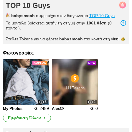
TOP 10 Guys
babysmoah
συμμετέχει στον διαγωνισμό
TOP 10 Guys
.
Το μοντέλο βρίσκεται αυτήν τη στιγμή στην
1061 θέση
(0
πόντοι).
Στείλτε Tokens για να φέρετε
babysmoah
πιο κοντά στη
νίκη!
Φωτογραφίες
ΔΩΡΕΆΝ
111 Tokens
5
2
2489
0
My Photos
Alex😉
Εμφάνιση Όλων