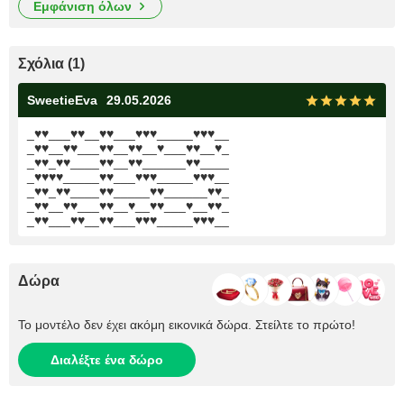
εμφάνιση όλων
Σχόλια (1)
SweetieEva
29.05.2026
_♥♥___♥♥__♥♥___♥♥♥_____♥♥♥__
_♥♥__♥♥___♥♥__♥♥__♥___♥♥__♥_
_♥♥_♥♥____♥♥__♥♥______♥♥____
_♥♥♥♥_____♥♥___♥♥♥_____♥♥♥__
_♥♥_♥♥____♥♥_____♥♥______♥♥_
_♥♥__♥♥___♥♥__♥__♥♥___♥__♥♥_
_♥♥___♥♥__♥♥___♥♥♥_____♥♥♥__
Δώρα
Το μοντέλο δεν έχει ακόμη εικονικά δώρα. Στείλτε το πρώτο!
Διαλέξτε ένα δώρο