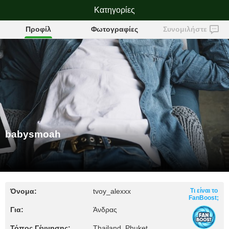
babysmoah
Κατηγορίες
Προφίλ
Φωτογραφίες
Συνομιλήστε
babysmoah
Όνομα:
tvoy_alexxx
Τι είναι το
FanBoost;
Για:
Άνδρας
Τόπος Γέννησης:
Thailand, Phuket