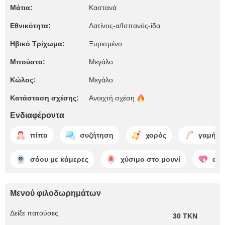
Μάτια:
Καστανά
Εθνικότητα:
Λατίνος-α/Ισπανός-ίδα
Ηβικό Τρίχωμα:
Ξυρισμένο
Μπούστο:
Μεγάλο
Κώλος:
Μεγάλο
Κατάσταση σχέσης:
Ανοιχτή
σχέση
Ενδιαφέροντα
πίπα
συζήτηση
χορός
γαμήσι 
σόου με κάμερες
χύσιμο στο μουνί
απ
Μενού φιλοδωρημάτων
Δείξε πατούσες
30 TKN