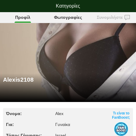
Alexis2108
Κατηγορίες
Προφίλ
Φωτογραφίες
Συνομιλήστε
Alexis2108
Όνομα:
Alex
Τι είναι το
FanBoost;
Για:
Γυναίκα
Τόπος Γέννησης:
Israel