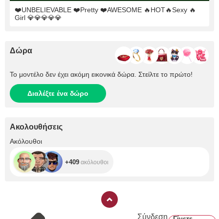
❤️UNBELIEVABLE ❤️Pretty ❤️AWESOME 🔥HOT🔥Sexy 🔥
Girl 💎💎💎💎💎
Δώρα
Το μοντέλο δεν έχει ακόμη εικονικά δώρα. Στείλτε το πρώτο!
Διαλέξτε ένα δώρο
Ακολουθήσεις
+409
Ακόλουθοι
+409
ακόλουθοι
Σύνδεση
Γίνετε