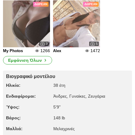
ΔΩΡΕΆΝ
ΔΩΡΕΆΝ
3
5
1266
1472
My Photos
Alex
Εμφάνιση Όλων
Βιογραφικό μοντέλου
Ηλικία:
38 έτη
Ενδιαφέρομαι:
Άνδρες, Γυναίκες, Zευγάρια
Ύψος:
5'9"
Βάρος:
148 lb
Μαλλιά:
Μελαχρινές