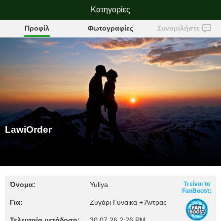
Κατηγορίες
LawiOrder
Προφίλ
Φωτογραφίες
Συνομιλήστε
LawiOrder
Όνομα:
Yuliya
Τι είναι το
FanBoost;
Για:
Ζυγάρι Γυναίκα + Άντρας
Τελευταία μετάδοση:
30.07.26 2:26 PM