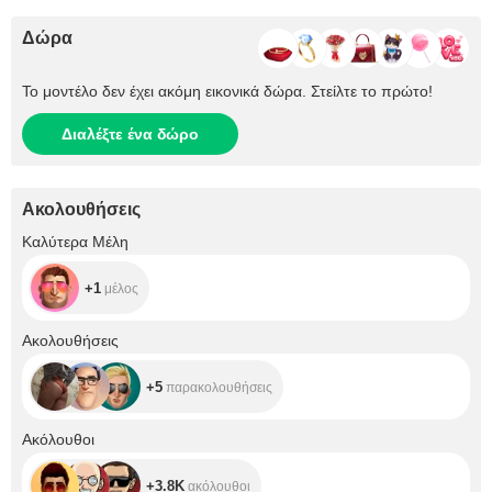
Δώρα
Το μοντέλο δεν έχει ακόμη εικονικά δώρα. Στείλτε το πρώτο!
Διαλέξτε ένα δώρο
Ακολουθήσεις
+1
Καλύτερα Μέλη
+1
μέλος
+5
Ακολουθήσεις
+5
παρακολουθήσεις
+3.8K
Ακόλουθοι
+3.8K
ακόλουθοι