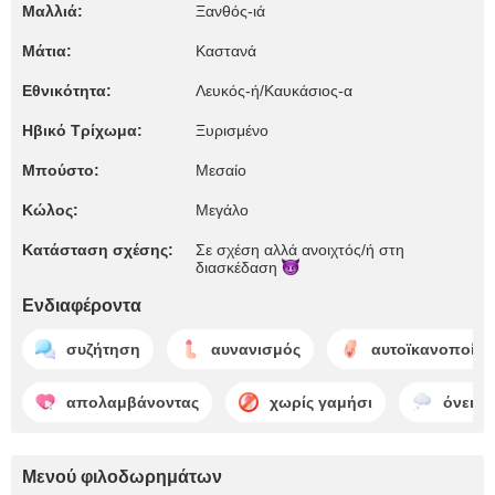
Μαλλιά:
Ξανθός-ιά
Μάτια:
Καστανά
Εθνικότητα:
Λευκός-ή/Καυκάσιος-α
Ηβικό Τρίχωμα:
Ξυρισμένο
Μπούστο:
Μεσαίο
Κώλος:
Μεγάλο
Κατάσταση σχέσης:
Σε σχέση αλλά ανοιχτός/​ή στη
διασκέδαση
Ενδιαφέροντα
συζήτηση
αυνανισμός
αυτοϊκανοποίη
απολαμβάνοντας
χωρίς γαμήσι
όνειρα
Μενού φιλοδωρημάτων