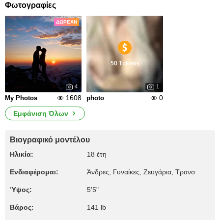
Φωτογραφίες
ΔΩΡΕΆΝ
50 Tokens
4
1
1608
0
My Photos
photo
Εμφάνιση Όλων
Βιογραφικό μοντέλου
Ηλικία:
18 έτη
Ενδιαφέρομαι:
Άνδρες, Γυναίκες, Zευγάρια, Τρανσ
Ύψος:
5'5"
Βάρος:
141 lb